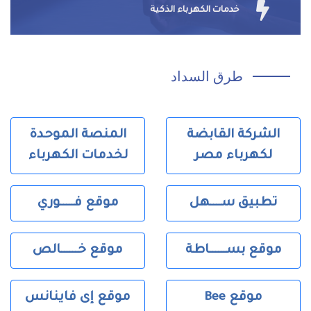
خدمات الكهرباء الذكية
طرق السداد
حمل البرنامج الخاص بكل خدمات الكهرباء
الشركة القابضة
المنصة الموحدة
حمل اندرويد
حمل ايفون
لكهرباء مصر
لخدمات الكهرباء
تطبيق ســــهل
موقع فـــــوري
موقع بســــــاطة
موقع خــــــالص
Bee موقع
موقع إى فاينانس