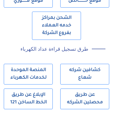
موقع خــــــالص
موقع فـــــوري
الشحن بمراكز
خدمه العملاء
بفروع الشركة
طرق تسجيل قراءة عداد الكهرباء
كشافين شركه
المنصة الموحدة
شعاع
لخدمات الكهرباء
عن طريق
الإبلاغ عن طريق
محصلين الشركه
الخط الساخن 121