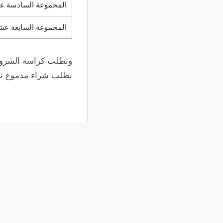
المجموعة السادسة ع
المجموعة السابعة عش
بطلب شراء مدموغ نظير سداد مبلغ ٥٠٠ جنيه ل