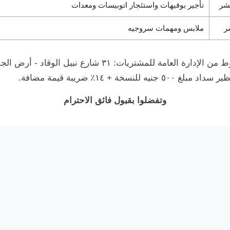
شر
تأجير بوفيهات واستئجار اتوبيسات ومعدات
ر
ملابس ومهمات سروجيه
وتطلب كراسة الشروط من الإدارة العامة للمشتريات: ٣١ شارع 
لنسخة + ١٤٪ ضريبة قيمة مضافة.
وتفضلوا بقبول فائق الاحترام
اتصل بنا
26718795 - 26721272
الخط الساخن:
121
ncedc.eg@ncedc.gov.eg