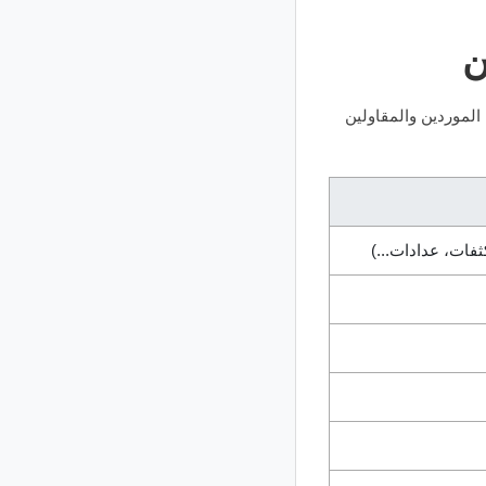
ن
لموردين والمقاولين
ثفات، عدادات...)