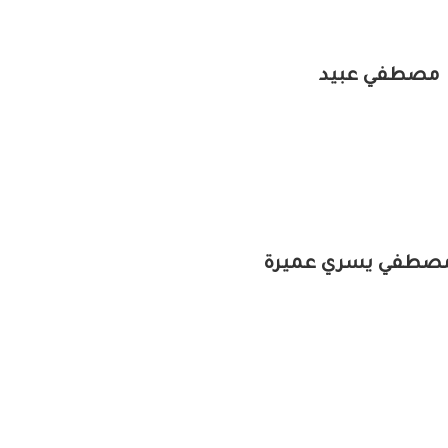
مصطفي عبيد
صطفي يسري عميرة