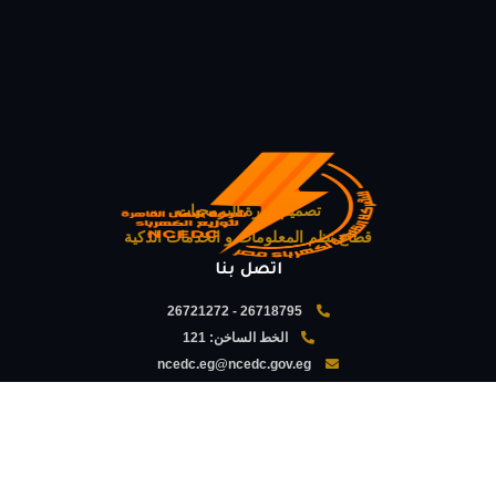
تصميم ادارة البرمجيات
قطاع نظم المعلومات و الخدمات الذكية
اتصل بنا
26718795 - 26721272
الخط الساخن:
121
ncedc.eg@ncedc.gov.eg
2 طريق النصر بجوار قسم أول مدينة نصر
خدمة الشحن على مستوى الشركة جميع ايام الاسبوع
Sat-Tha 08:30 AM - 10:00 PM
Fri 08:30 AM - 02:50 PM