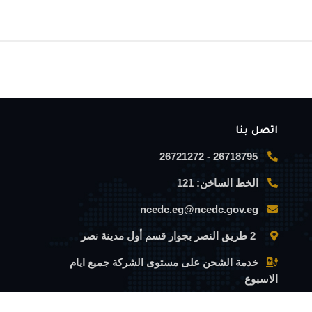
اتصل بنا
26718795 - 26721272
الخط الساخن:
121
ncedc.eg@ncedc.gov.eg
2 طريق النصر بجوار قسم أول مدينة نصر
خدمة الشحن على مستوى الشركة جميع ايام
الاسبوع
Sat-Tha 08:30 AM - 10:00 PM