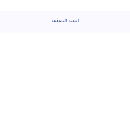
اسم الصنف
د السنوى للقيام باعمال صيانة شاملة قطع الغيار لاجهزة تسجيل من
اتصل بنا
26718795 - 26721272
الخط الساخن:
121
ncedc.eg@ncedc.gov.eg
2 طريق النصر بجوار قسم أول مدينة نصر