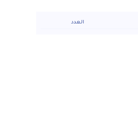
العدد
اورات
1 عدد