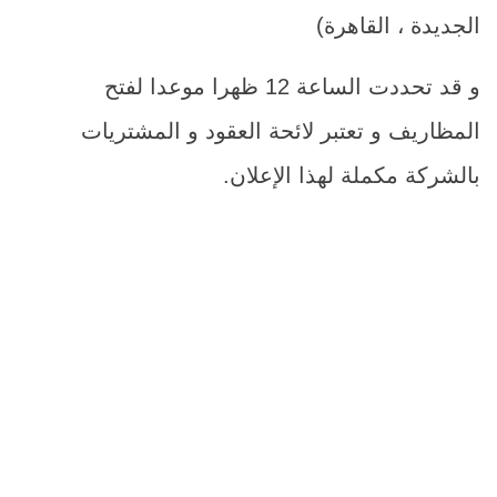
الجديدة ، القاهرة)
و قد تحددت الساعة 12 ظهرا موعدا لفتح
المظاريف و تعتبر لائحة العقود و المشتريات
بالشركة مكملة لهذا الإعلان.
م
اسم الصن
1
التعاقد السنوى مع خبير مثمن للق
عمليات البي