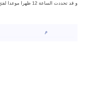
و قد تحددت الساعة 12 ظهرا موعدا لفتح المظاريف و تعتبر لائحة العقود و المشتريات بالشركة مكملة لهذا الإعلان.
م
1
للتع