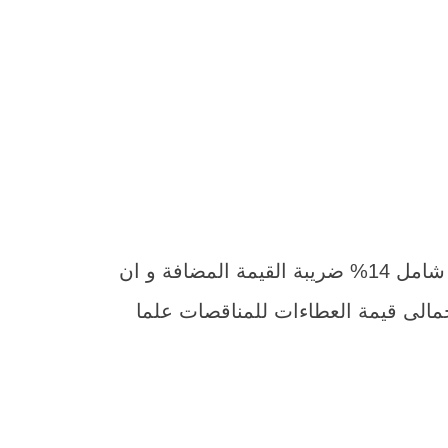
و يرفق بالعطاء صورة البطاقة الضريبية و ما يثبت القيد بضريبة القيمة المضافة و سعر الكراسة شامل 14% ضريبة القيمة المضافة و ان
ثلاثة أشهر من تاريخ فض المظاريف و التأمين النهائى بنسبة 5% من إجمالى قيمة العطاءات للمناقصات علما