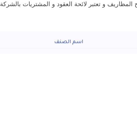
اسم الصنف
اقد مع مكتب استشارى لاعداد مقترح مشروع حريق لموقع نادى الكهر
معتمد من بيت خبرة استشارى هندسى متخصص
اتصل بنا
26718795 - 26721272