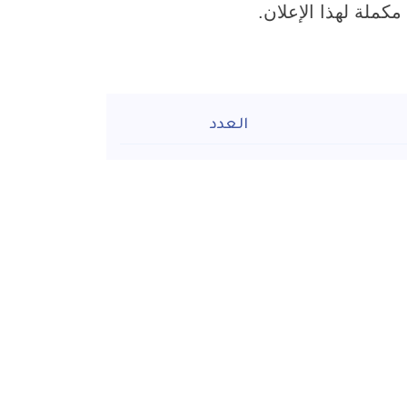
العدد
باء
1 عدد