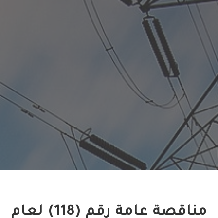
مناقصة عامة رقم (118) لعام