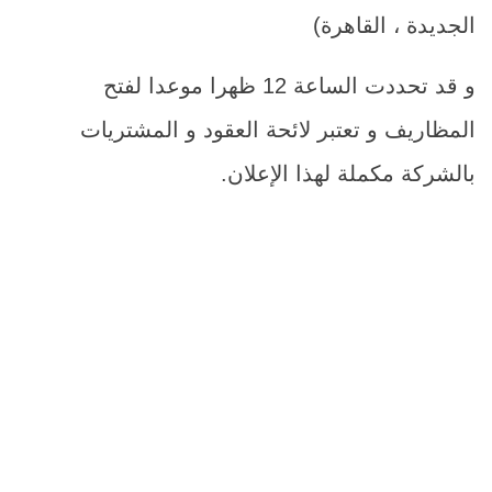
الجديدة ، القاهرة)
و قد تحددت الساعة 12 ظهرا موعدا لفتح
المظاريف و تعتبر لائحة العقود و المشتريات
بالشركة مكملة لهذا الإعلان.
م
اسم الصن
1
FaceMax البرازيل -امريكا الجنوبية