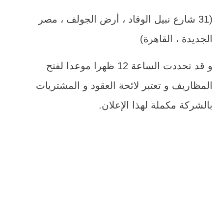
(31 شارع نبيل الوقاد ، أرض الجولف ، مصر
الجديدة ، القاهرة)
و قد تحددت الساعة 12 ظهرا موعدا لفتح
المظاريف و تعتبر لائحة العقود و المشتريات
بالشركة مكملة لهذا الإعلان.
م
اسم الصن
1
توريد وتركيب محطة حريق كاملة
كهرباء+ طلمبة جوكى+لوحات تش