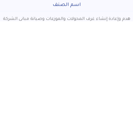
اسم الصنف
هدم وإعادة إنشاء غرف المحولات والموزعات وصيانة مبانى الشركة
اتصل بنا
26718795 - 26721272
الخط الساخن:
121
ncedc.eg@ncedc.gov.eg
2 طريق النصر بجوار قسم أول مدينة نصر
خدمة الشحن على مستوى الشركة جميع ايام