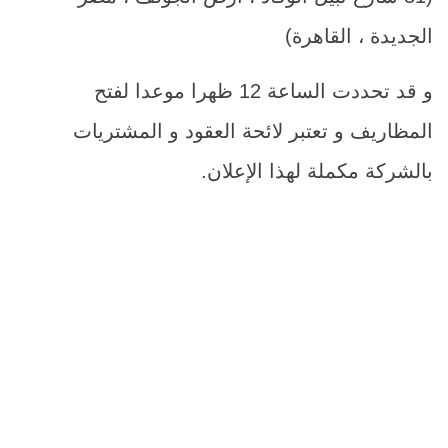
الجديدة ، القاهرة)
و قد تحددت الساعة 12 ظهرا موعدا لفتح
المظاريف و تعتبر لائحة العقود و المشتريات
بالشركة مكملة لهذا الإعلان.
م
اسم الصن
1
كاوتش تيوبلس 17.5/75/215
2
كاوتش تيوبلس22.5/315/60