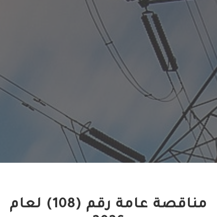
مناقصة عامة رقم (108) لعام